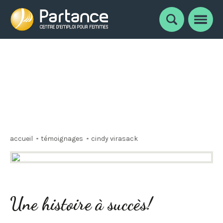
Notre équipe
Faire carrière chez Partance
Nouvelles
Témoignages
Documents et liens utiles
Nous joindre
accueil
témoignages
cindy virasack
Une histoire à succès!