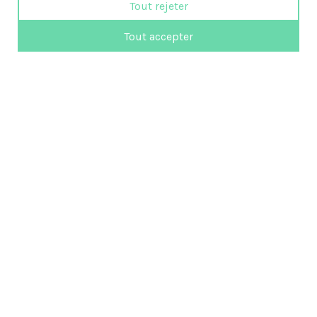
Tout rejeter
Tout accepter
819 472-3351
femmes@emploi-partance.com
Suivez-nous