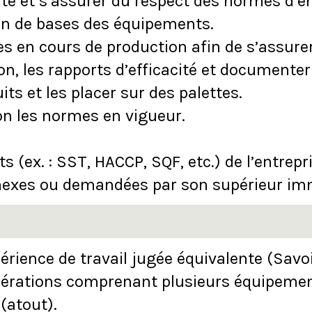
ité et s’assurer du respect des normes d’e
tien de bases des équipements.
es en cours de production afin de s’assurer
n, les rapports d’efficacité et documenter
its et les placer sur des palettes.
lon les normes en vigueur.
.
s (ex. : SST, HACCP, SQF, etc.) de l’entrepri
nnexes ou demandées par son supérieur im
ience de travail jugée équivalente (Savoir l
pérations comprenant plusieurs équipement
(atout).