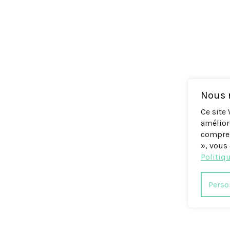
Nous r
Ce site
amélior
compren
», vous 
Politiqu
Perso