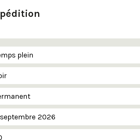
pédition
emps plein
oir
ermanent
 septembre 2026
0