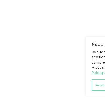
Nous r
Ce site
amélior
compren
», vous 
Politiqu
Perso