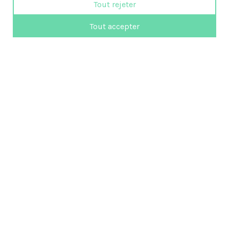
Tout rejeter
Tout accepter
819 472-3351
femmes@emploi-partance.com
Suivez-nous