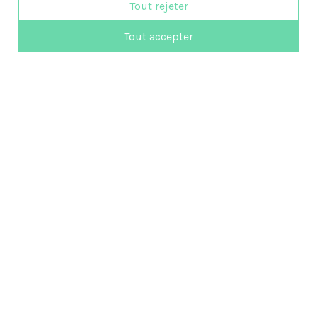
Tout rejeter
Tout accepter
819 472-3351
femmes@emploi-partance.com
Suivez-nous