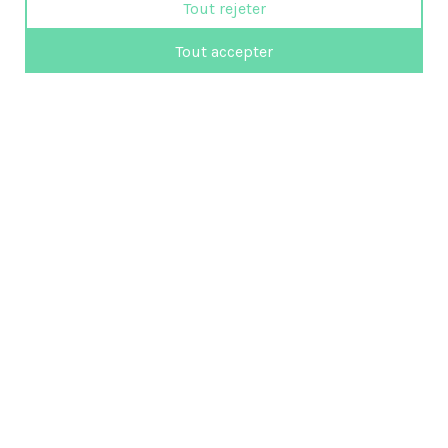
Tout rejeter
Tout accepter
819 472-3351
femmes@emploi-partance.com
Suivez-nous