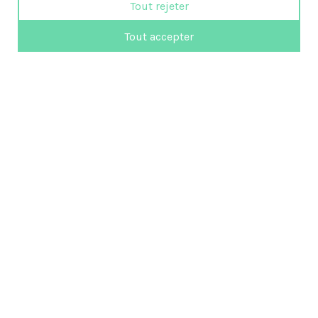
Tout rejeter
Tout accepter
819 472-3351
femmes@emploi-partance.com
Suivez-nous