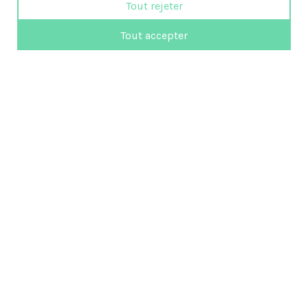
Tout rejeter
Tout accepter
819 472-3351
femmes@emploi-partance.com
Suivez-nous